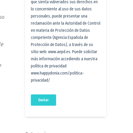
so
de
e