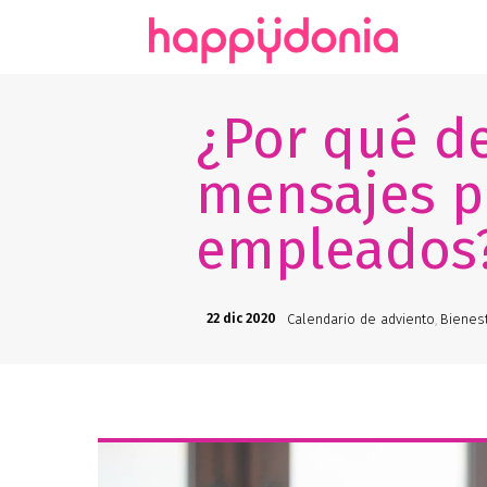
¿Por qué d
mensajes po
empleados
22 dic 2020
Calendario de adviento
Bienest
,